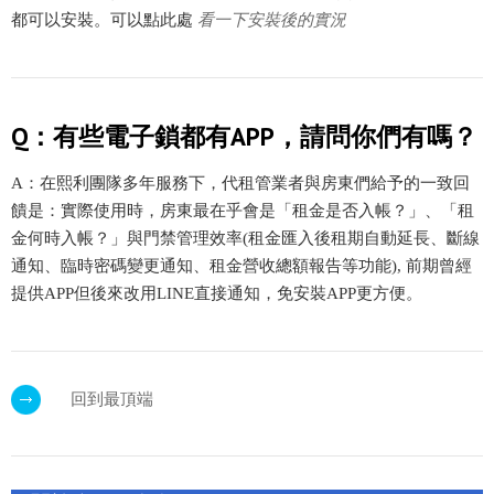
都可以安裝。可以點此處
看一下安裝後的實況
Q：有些電子鎖都有APP，請問你們有嗎？
A：在熙利團隊多年服務下，代租管業者與房東們給予的一致回
饋是：實際使用時，房東最在乎會是「租金是否入帳？」、「租
金何時入帳？」與門禁管理效率(租金匯入後租期自動延長、斷線
通知、臨時密碼變更通知、租金營收總額報告等功能), 前期曾經
提供APP但後來改用LINE直接通知，免安裝APP更方便。
回到最頂端